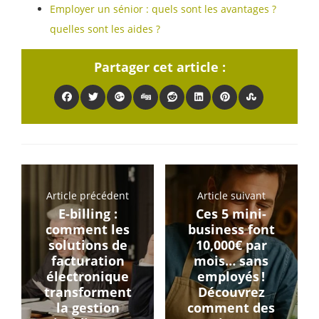
Employer un sénior : quels sont les avantages ?
quelles sont les aides ?
Partager cet article :
Article précédent
Article suivant
E-billing :
Ces 5 mini-
comment les
business font
solutions de
10,000€ par
facturation
mois… sans
électronique
employés !
transforment
Découvrez
la gestion
comment des