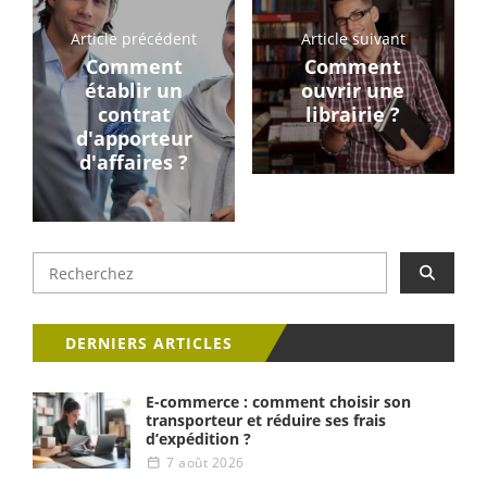
Article précédent
Article suivant
Comment
Comment
établir un
ouvrir une
contrat
librairie ?
d'apporteur
d'affaires ?
DERNIERS ARTICLES
E-commerce : comment choisir son
transporteur et réduire ses frais
d’expédition ?
7 août 2026