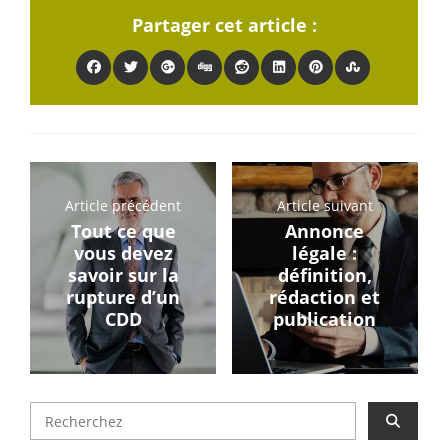
Partager cet article :
Article précédent
Article suivant
Tout ce que
Annonce
vous devez
légale :
savoir sur la
définition,
rupture d’un
rédaction et
CDD
publication